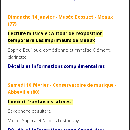
Dimanche 14 janvier - Musée Bossuet - Meaux
(77)
Lecture musicale : Autour de l'exposition
temporaire Les imprimeurs de Meaux
Sophie Bouilloux, comédienne et Annelise Clément,
clarinette
Détails et informations complémentaires
Samedi 10 février - Conservatoire de musique -
Abbeville (80)
Concert "Fantaisies latines"
Saxophone et guitare
Michel Supéra et Nicolas Lestoquoy
Détails et informations complémentaires