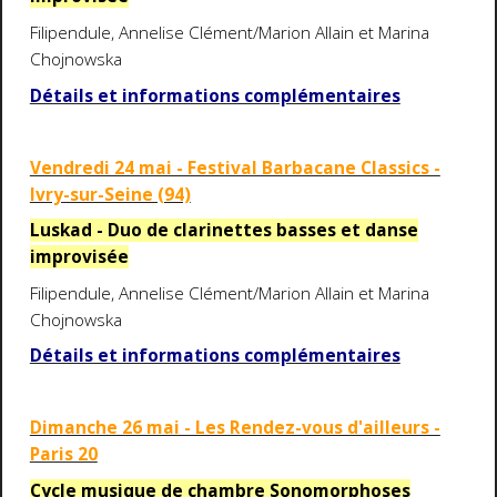
Filipendule, Annelise Clément/Marion Allain et Marina
Chojnowska
Détails et informations complémentaires
Vendredi 24 mai - Festival Barbacane Classics -
Ivry-sur-Seine (94)
Luskad - Duo de clarinettes basses et danse
improvisée
Filipendule, Annelise Clément/Marion Allain et Marina
Chojnowska
Détails et informations complémentaires
Dimanche 26 mai - Les Rendez-vous d'ailleurs -
Paris 20
Cycle musique de chambre Sonomorphoses