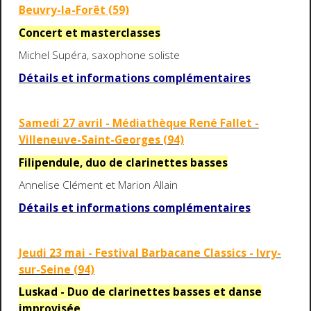
Beuvry-la-Forêt (59)
Concert et masterclasses
Michel Supéra, saxophone soliste
Détails et informations complémentaires
Samedi 27 avril - Médiathèque René Fallet -
Villeneuve-Saint-Georges (94)
Filipendule, duo de clarinettes basses
Annelise Clément et Marion Allain
Détails et informations complémentaires
Jeudi 23 mai - Festival Barbacane Classics - Ivry-
sur-Seine (94)
Luskad - Duo de clarinettes basses et danse
improvisée