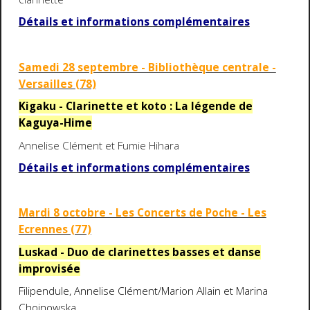
Détails et informations complémentaires
Samedi 28 septembre - Bibliothèque centrale -
Versailles (78)
Kigaku - Clarinette et koto : La légende de
Kaguya-Hime
Annelise Clément et Fumie Hihara
Détails et informations complémentaires
Mardi 8 octobre - Les Concerts de Poche - Les
Ecrennes (77)
Luskad - Duo de clarinettes basses et danse
improvisée
Filipendule, Annelise Clément/Marion Allain et Marina
Chojnowska