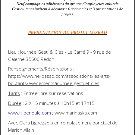
Neuf compagnies adhérentes du groupe d'employeurs culurels
Gesticulteurs invitent à découvrir 6 spectacles et 3 présentations de
projets.
PRESENTATION DU PROJET LUSKAD
Lieu
: Journée Gesti & Cies - Le Carré 9 - 9 rue de
Galerne 35600 Redon
Renseignements/Réservations
:
https://www.helloasso.com/associations/les-arts-
boutants/evenements/journee-gesti-et-cies
Tarifs
: Entrée libre sur réservations
Durée
: 2 X 15 minutes à 10h15 et 17h15
www.filipendule.com
;
www.marinaska.com
Avec Clara Lighezzolo en remplacement ponctuel de
Marion Allain