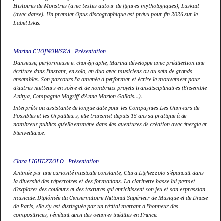
Histoires de Monstres (avec textes autour de figures mythologiques), Luskad
(avec danse). Un premier Opus discographique est prévu pour fin 2026 sur le
Label Iskis.
Marina CHOJNOWSKA - Présentation
Danseuse, performeuse et chorégraphe, Marina développe avec prédilection une
écriture dans l'instant, en solo, en duo avec musiciens ou au sein de grands
ensembles. Son parcours l'a amenée à performer et écrire le mouvement pour
d'autres metteurs en scène et de nombreux projets transdisciplinaires (Ensemble
Anitya, Compagnie Magriff d'Anne Marion-Gallois...).
Interprète ou assistante de longue date pour les Compagnies Les Ouvreurs de
Possibles et les Orpailleurs, elle transmet depuis 15 ans sa pratique à de
nombreux publics qu'elle emmène dans des aventures de création avec énergie et
bienveillance.
Clara LIGHEZZOLO - Présentation
Animée par une curiosité musicale constante, Clara Lighezzolo s'épanouit dans
la diversité des répertoires et des formations. La clarinette basse lui permet
d'explorer des couleurs et des textures qui enrichissent son jeu et son expression
musicale. Diplômée du Conservatoire National Supérieur de Musique et de Dnase
de Paris, elle s'y est distinguée par un récital mettant à l'honneur des
compositrices, révélant ainsi des oeuvres inédites en France.