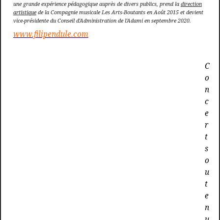
une grande expérience pédagogique auprès de divers publics, prend la
direction
artistique
de la Compagnie musicale Les Arts-Boutants en Août 2015 et devient
vice-présidente du Conseil d'Administration de l'Adami en septembre 2020.
www.filipendule.com
C
o
n
c
e
r
t
s
o
u
t
e
n
u