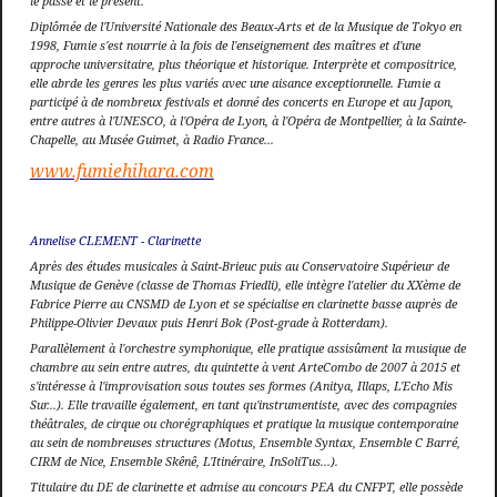
le passé et le présent.
Diplômée de l'Université Nationale des Beaux-Arts et de la Musique de Tokyo en
1998, Fumie s'est nourrie à la fois de l'enseignement des maîtres et d'une
approche universitaire, plus théorique et historique. Interprète et compositrice,
elle abrde les genres les plus variés avec une aisance exceptionnelle. Fumie a
participé à de nombreux festivals et donné des concerts en Europe et au Japon,
entre autres à l'UNESCO, à l'Opéra de Lyon, à l'Opéra de Montpellier, à la Sainte-
Chapelle, au Musée Guimet, à Radio France...
www.fumiehihara.com
Annelise CLEMENT - Clarinette
Après des études musicales à Saint-Brieuc puis au Conservatoire Supérieur de
Musique de Genève (classe de Thomas Friedli), elle intègre l'atelier du XXème de
Fabrice Pierre au CNSMD de Lyon et se spécialise en clarinette basse auprès de
Philippe-Olivier Devaux puis Henri Bok (Post-grade à Rotterdam).
Parallèlement à l'orchestre symphonique, elle pratique assisûment la musique de
chambre au sein entre autres, du quintette à vent ArteCombo de 2007 à 2015 et
s'intéresse à l'improvisation sous toutes ses formes (Anitya, Illaps, L'Echo Mis
Sur...). Elle travaille également, en tant qu'instrumentiste, avec des compagnies
théâtrales, de cirque ou chorégraphiques et pratique la musique contemporaine
au sein de nombreuses structures (Motus, Ensemble Syntax, Ensemble C Barré,
CIRM de Nice, Ensemble Skênê, L'Itinéraire, InSoliTus...).
Titulaire du DE de clarinette et admise au concours PEA du CNFPT, elle possède