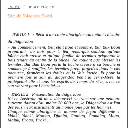
Durée
: 1 heure environ
Site de Sylvestre Soleil
- PARTIE 1 : Récit d'un conte aborigène racontant l'histoire
du
didgeridoo
« Au commencement, tout était froid et sombre. Bur Buk Boon
préparant du bois pour le feu, remarqua soudain qu’une
bûche était creuse et qu’une famille de termites grignotait le
bois tendre du centre de la bûche. Ne voulant pas blesser les
termites, Bur Buk Boon porta la bûche creuse à sa bouche et
commença à souffler. Les termites furent projetées dans le ciel
nocturne, formèrent les étoiles et la Voie lactée...Et pour la
première fois le son du
didgeridoo
bénit la Terre-Mère, la
protégeant elle et tous les esprits du Temps du rêve, avec ce
son vibrant pour l’éternité...»
- PARTIE 2 : Présentation du
didgeridoo
Né en Australie où on a découvert sa trace sur une peinture
rupestre datant d’au moins 20 000 ans, le
Didgeridoo
est l'un
des plus vieux instruments au monde joué par les hommes.
Chaque ethnie aborigène le nomme de façon différente :
Yidaki, Yideki, Mooloo, Djunini, Ganbag, Gamalag, Mago,
Maluk, Yirago, Yiraki…..