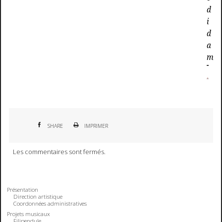
d
i
d
a
m
SHARE
IMPRIMER
Les commentaires sont fermés.
Présentation
Direction artistique
Coordonnées administratives
Projets musicaux
Filipendule