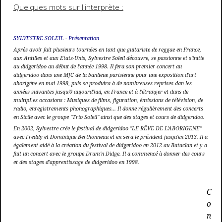
Quelques mots sur l'interprète :
SYLVESTRE SOLEIL - Présentation
Après avoir fait plusieurs tournées en tant que guitariste de reggae en France,
aux Antilles et aux Etats-Unis, Sylvestre Soleil découvre, se passionne et s'initie
au didgeridoo au début de l'année 1998. Il fera son premier concert au
didgeridoo dans une MJC de la banlieue parisienne pour une exposition d'art
aborigène en mai 1998, puis se produira à de nombreuses reprises dan les
années suivantes jusqu'0 aujourd'hui, en France et à l'étranger et dans de
multipLes occasions : Musiques de films, figuration, émissions de télévision, de
radio, enregistrements phonographiques... Il donne régulièrement des concerts
en Sicile avec le groupe "Trio Soleil" ainsi que des stages et cours de didgeridoo.
En 2002, Sylvestre crée le festival de didgeridoo "LE RËVE DE L'ABORIGENE"
avec Freddy et Dominique Berthonneau et en sera le président jusqu'en 2013. Il a
également aidé à la création du festival de didgeridoo en 2012 au Bataclan et y a
fait un concert avec le groupe Drum'n Didge. Il a commencé à donner des cours
et des stages d'apprentissage de didgeridoo en 1998.
C
o
n