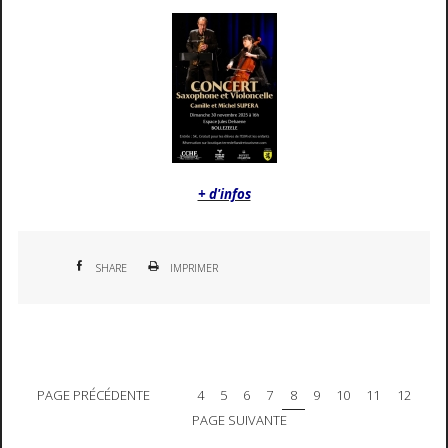
+ d'infos
SHARE
IMPRIMER
PAGE PRÉCÉDENTE
4
5
6
7
8
9
10
11
12
PAGE SUIVANTE