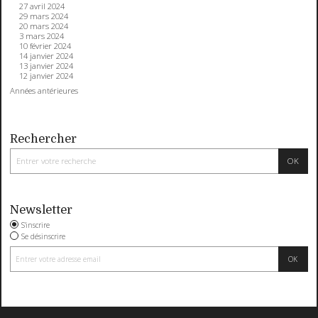
27 avril 2024
29 mars 2024
20 mars 2024
3 mars 2024
10 février 2024
14 janvier 2024
13 janvier 2024
12 janvier 2024
Années antérieures
Rechercher
Newsletter
S'inscrire
Se désinscrire