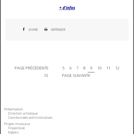
+ d'infos
SHARE
IMPRIMER
PAGE PRÉCÉDENTE
5
6
7
8
9
10
11
12
13
PAGE SUIVANTE
Présentation
Direction artistique
Coordonnées administratives
Projets musicaux
Filipendule
Kigaku