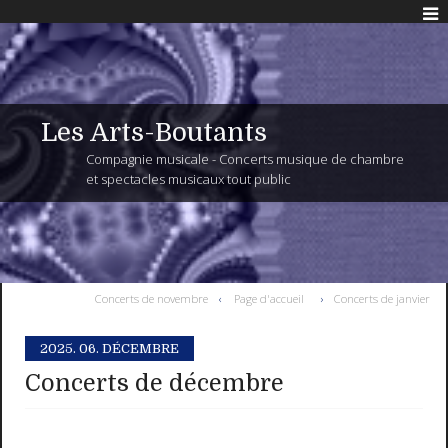
Les Arts-Boutants
Compagnie musicale - Concerts musique de chambre
et spectacles musicaux tout public
Concerts de novembre
Page d'accueil
Concerts de janvier
2025.
06. DÉCEMBRE
Concerts de décembre