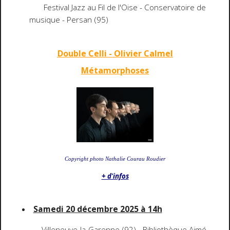
Festival Jazz au Fil de l'Oise - Conservatoire de
musique - Persan (95)
Double Celli -
Olivier Calmel
Métamorphoses
Copyright photo Nathalie Courau Roudier
+ d'infos
Samedi 20 décembre 2025 à 14h
Villeneuve-la-Garenne (92) - Bibliothèque Aimé