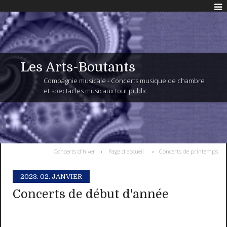
Les Arts-Boutants
Compagnie musicale - Concerts musique de chambre
et spectacles musicaux tout public
Concerts d'hiver
Page d'accueil
Concerts de printemps
2023.
02. JANVIER
Concerts de début d'année