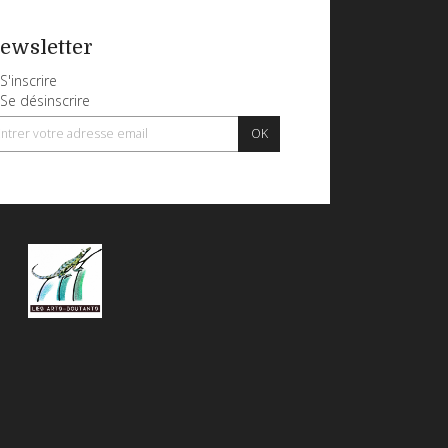
ewsletter
S'inscrire
Se désinscrire