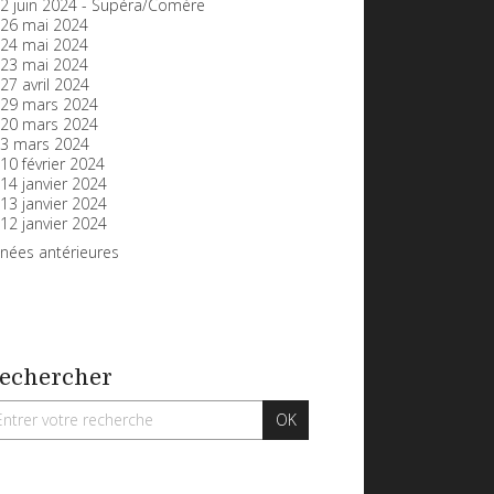
2 juin 2024 - Supéra/Comère
26 mai 2024
24 mai 2024
23 mai 2024
27 avril 2024
29 mars 2024
20 mars 2024
3 mars 2024
10 février 2024
14 janvier 2024
13 janvier 2024
12 janvier 2024
nées antérieures
echercher