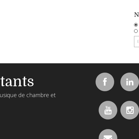
N
tants
usique de chambre et