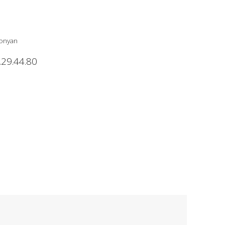
ronyan
.29.44.80