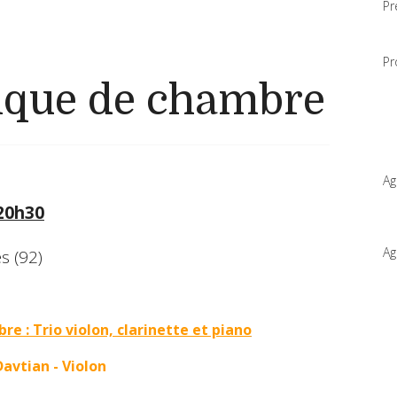
Pr
Pr
ique de chambre
Ag
 20h30
Ag
s (92)
 : Trio violon, clarinette et piano
avtian - Violon