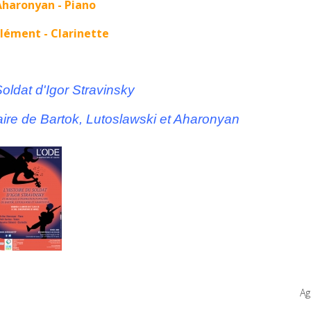
Aharonyan - Piano
lément - Clarinette
Soldat d'Igor Stravinsky
aire de Bartok, Lutoslawski et Aharonyan
Ag