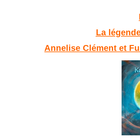
La légend
Annelise Clément et Fum